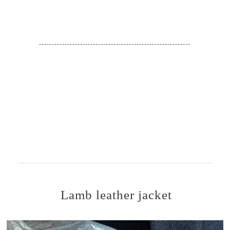
-----------------------------------------------------------
Lamb leather jacket