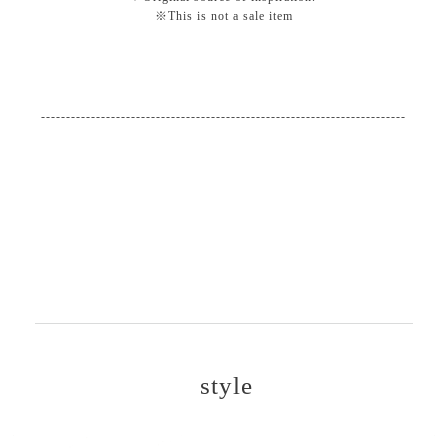
※This is not a sale item
-------------------------------------------------------------------------
style