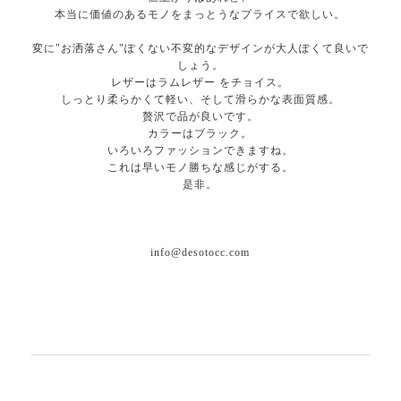
本当に価値のあるモノをまっとうなプライスで欲しい。
変に"お洒落さん"ぽくない不変的なデザインが大人ぽくて良いで
しょう。
レザーはラムレザー をチョイス。
しっとり柔らかくて軽い、そして滑らかな表面質感。
贅沢で品が良いです。
カラーはブラック。
いろいろファッションできますね。
これは早いモノ勝ちな感じがする。
是非。
info@desotocc.com