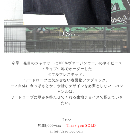
今季一発目のジャケットは100%ヴァージンウールのネイビース
トライプ生地でオーダーした
ダブルブレステッド。
ワードローブに欠かせない春夏物ファブリック。
モノ自体に今っぽさとか、余計なデザインを必要としないこのジ
ャンルは、
ワードローブに厚みを持たせてくれる生地チョイスで揃えていき
たい。
Price
¥188,000+tax
Thank you SOLD
info@desotocc.com