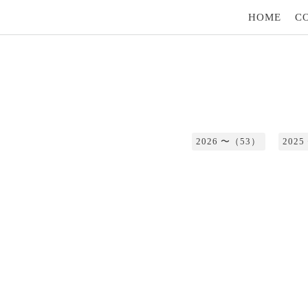
HOME
C
2026 〜（53）
202