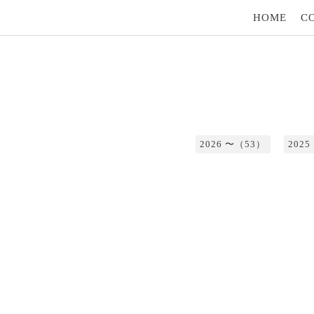
HOME
C
2026 〜（53）
202