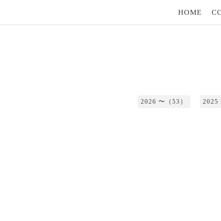
HOME
C
2026 〜（53）
202