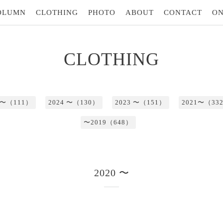
OLUMN
CLOTHING
PHOTO
ABOUT
CONTACT
ON
CLOTHING
5 〜（111）
2024 〜（130）
2023 〜（151）
2021〜（33
〜2019（648）
2020 〜