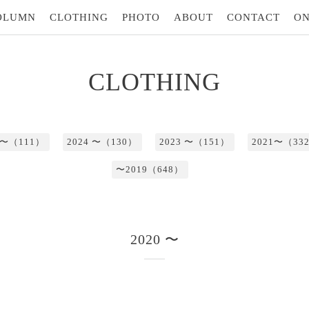
OLUMN
CLOTHING
PHOTO
ABOUT
CONTACT
ON
CLOTHING
5 〜（111）
2024 〜（130）
2023 〜（151）
2021〜（33
〜2019（648）
2020 〜