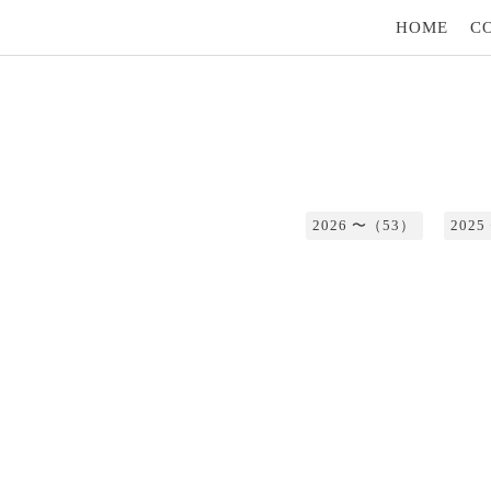
HOME
C
2026 〜（53）
202