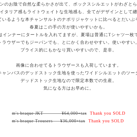
ンのお陰で自然な柔らかさが出て、ボックスシルエットがわざと
イタリア感もライトウェイトな生地感も、全てがデザインとして
ているような本チャンサルトのナポリジャケットに比べるとだいぶ
春夏はこの手の方が使いやすいかも。
はインナーにタートルを入れてますが、夏場は普通にTシャツ一枚
トラウザーでもジーパンでも、とにかく合わせやすい。使いやすい
プライス的にもかなり買いやすいので、是非。
画像に合わせてるトラウザースも入荷しています。
キャンバスのデッドストック生地を使ったワイドシルエットのツー
デッドストック生地なので限定本数での生産。
気になる方はお早めに。
m's braque JKT ¥64,000+tax
Thank you SOLD
m's braque Trousers ¥36,000+tax
Thank you SOLD