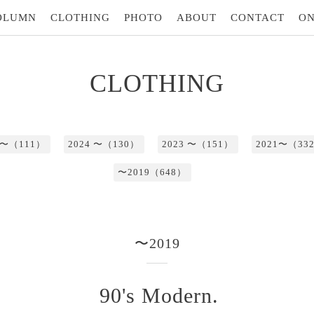
OLUMN
CLOTHING
PHOTO
ABOUT
CONTACT
ON
CLOTHING
5 〜（111）
2024 〜（130）
2023 〜（151）
2021〜（33
〜2019（648）
〜2019
90's Modern.