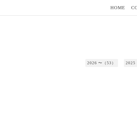
HOME
C
2026 〜（53）
202