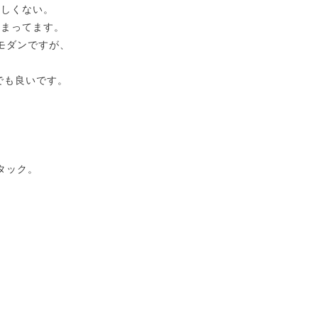
らしくない。
纏まってます。
モダンですが、
でも良いです。
。
タック。