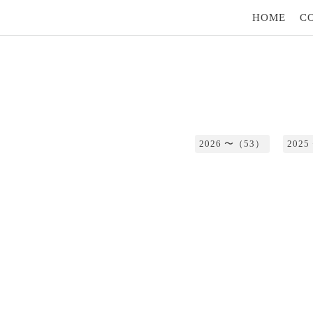
HOME
C
2026 〜（53）
202