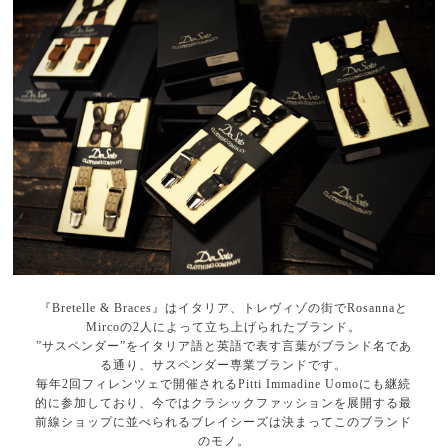
『Bretelle & Braces』はイタリア、トレヴィゾの街でRosannaと
Mircoの2人によって立ち上げられたブランド。
”サスペンダー”をイタリア語と英語で表す言葉がブランド名であ
る通り、サスペンダー専業ブランドです。
毎年2回フィレンツェで開催されるPitti Immadine Uomoにも継続
的に参加しており、今ではクラシックファッションを展開する最
前線ショップに並べられるブレイシーズは決まってこのブランド
のモノ。