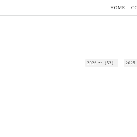
HOME
C
2026 〜（53）
202