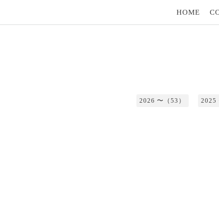
HOME
C
2026 〜（53）
202