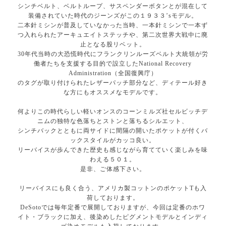
シンチベルト、ベルトループ、サスペンダーボタンとが混在して
装備されていた時代のジーンズがこの１９３３’sモデル。
二本針ミシンが普及していなかった当時、一本針ミシンで一本ず
つ入れられたアーキュエイトステッチや、第二次世界大戦中に廃
止となる股リベット。
30年代当時の大恐慌時代にフランクリンルーズベルト大統領が労
働者たちを支援する目的で設立したNational Recovery
Administration（全国復興庁）
のタグが取り付けられたレザーパッチ部分など、ディテール好き
な方にもオススメなモデルです。
何よりこの時代らしい軽いオンスのコーンミルズ社セルビッチデ
ニムの独特な色落ちとストンと落ちるシルエット、
シンチバックとともに両サイドに間隔の開いたポケットが付くバ
ックスタイルがカッコ良い。
リーバイスが歩んできた歴史も感じながら育てていく楽しみを味
わえる５０１。
是非、ご体感下さい。
リーバイスにも良く合う、アメリカ製コットンのポケットTも入
荷しております。
DeSotoでは毎年定番で展開しておりますが、今回は定番のホワ
イト・ブラックに加え、後染めしたピグメントモデルとインディ