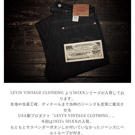
LEVIS VINTAGE CLOTHING より501XXシリーズが入荷してお
ります。
生地や生産工程、ディテールまで当時のジーンズを忠実に復活さ
せる
USA製プロダクト「LEVI'S VINTAGE CLOTHING」。
今回は1933's 501XXの入荷。
もともとサスペンダーボタンしか付いていなかったジーンズにベ
ルトループが付き、