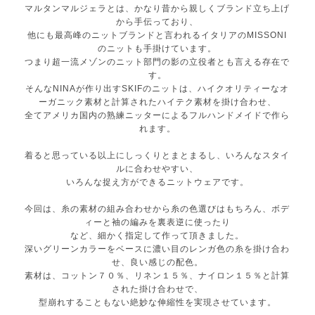
マルタンマルジェラとは、かなり昔から親しくブランド立ち上げ
から手伝っており、
他にも最高峰のニットブランドと言われるイタリアのMISSONI
のニットも手掛けています。
つまり超一流メゾンのニット部門の影の立役者とも言える存在で
す。
そんなNINAが作り出すSKIFのニットは、ハイクオリティーなオ
ーガニック素材と計算されたハイテク素材を掛け合わせ、
全てアメリカ国内の熟練ニッターによるフルハンドメイドで作ら
れます。
着ると思っている以上にしっくりとまとまるし、いろんなスタイ
ルに合わせやすい、
いろんな捉え方ができるニットウェアです。
今回は、糸の素材の組み合わせから糸の色選びはもちろん、ボデ
ィーと袖の編みを裏表逆に使ったり
など、細かく指定して作って頂きました。
深いグリーンカラーをベースに濃い目のレンガ色の糸を掛け合わ
せ、良い感じの配色。
素材は、コットン７０％、リネン１５％、ナイロン１５％と計算
された掛け合わせで、
型崩れすることもない絶妙な伸縮性を実現させています。