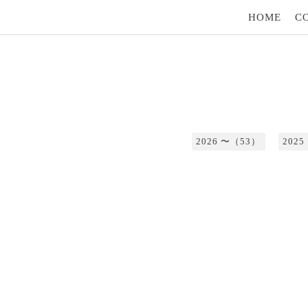
HOME
C
2026 〜（53）
202