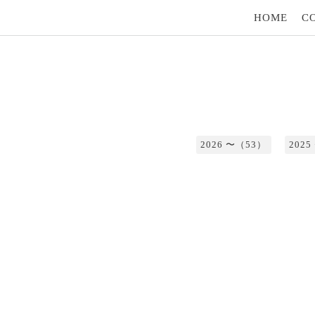
HOME
C
2026 〜（53）
202