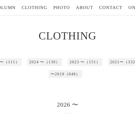
OLUMN
CLOTHING
PHOTO
ABOUT
CONTACT
ON
CLOTHING
5 〜（111）
2024 〜（130）
2023 〜（151）
2021〜（33
〜2019（648）
2026 〜