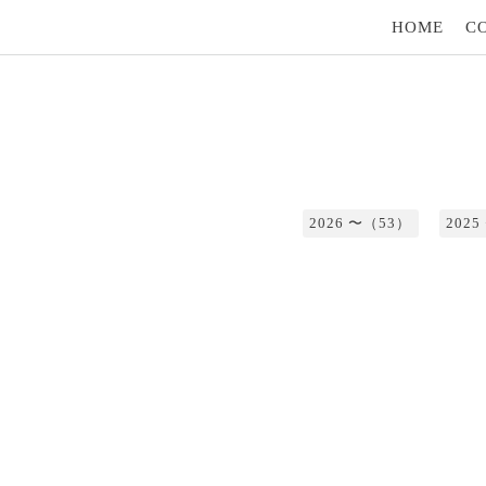
HOME
C
2026 〜（53）
202