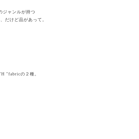
のジャンルが持つ
つ、だけど品があって。
fabricの２種。
。