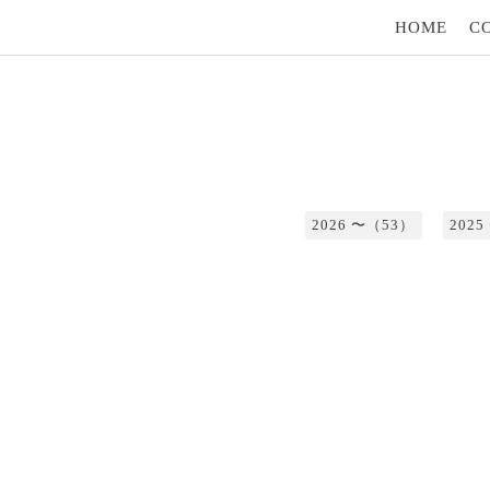
HOME
C
2026 〜（53）
202