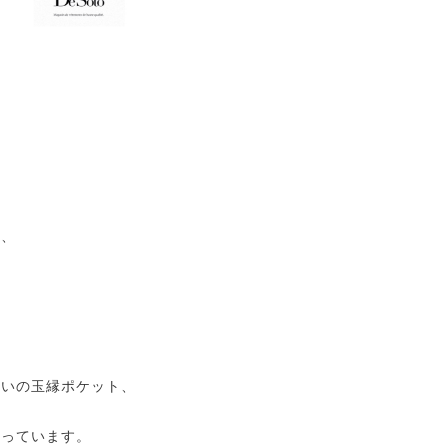
に、
、
使いの玉縁ポケット、
作っています。