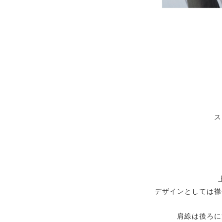
ス
デザインとしては襟
肩線は後ろに