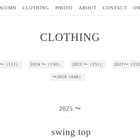
OLUMN
CLOTHING
PHOTO
ABOUT
CONTACT
ON
CLOTHING
5 〜（111）
2024 〜（130）
2023 〜（151）
2021〜（33
〜2019（648）
2025 〜
swing top