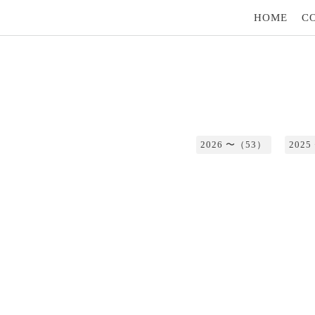
HOME
C
2026 〜（53）
202