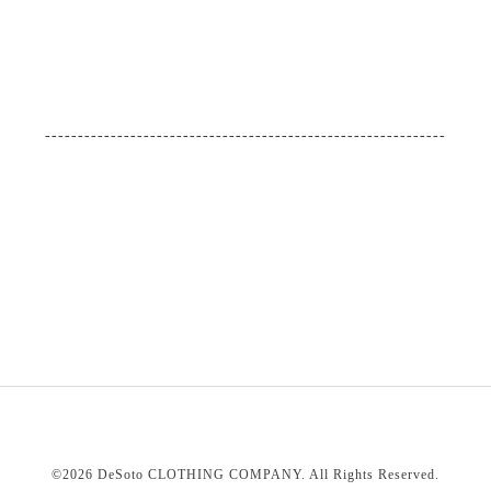
-------------------------------------------------------------
©2026
DeSoto CLOTHING COMPANY
. All Rights Reserved.