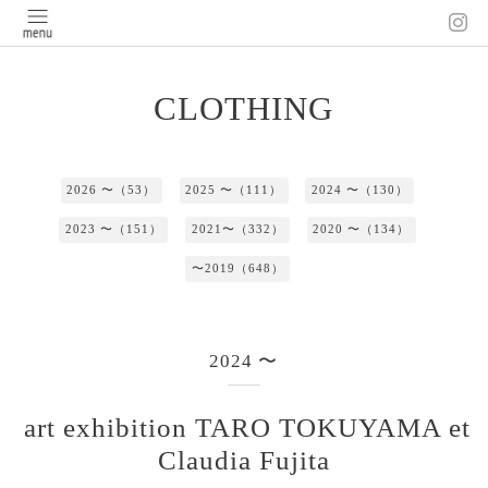
CLOTHING
2026 〜（53）
2025 〜（111）
2024 〜（130）
2023 〜（151）
2021〜（332）
2020 〜（134）
〜2019（648）
2024 〜
art exhibition TARO TOKUYAMA et
Claudia Fujita