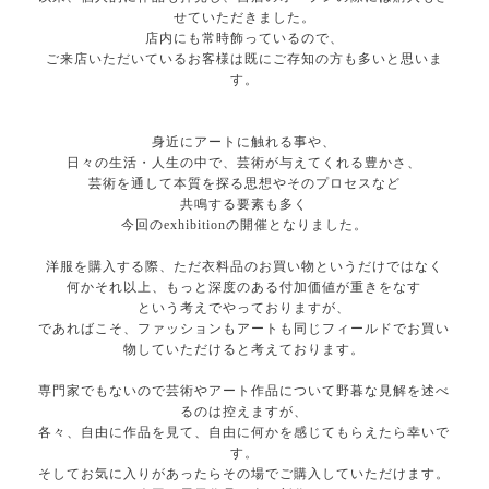
せていただきました。
店内にも常時飾っているので、
ご来店いただいているお客様は既にご存知の方も多いと思いま
す。
身近にアートに触れる事や、
日々の生活・人生の中で、芸術が与えてくれる豊かさ、
芸術を通して本質を探る思想やそのプロセスなど
共鳴する要素も多く
今回のexhibitionの開催となりました。
洋服を購入する際、ただ衣料品のお買い物というだけではなく
何かそれ以上、もっと深度のある付加価値が重きをなす
という考えでやっておりますが、
であればこそ、ファッションもアートも同じフィールドでお買い
物していただけると考えております。
専門家でもないので芸術やアート作品について野暮な見解を述べ
るのは控えますが、
各々、自由に作品を見て、自由に何かを感じてもらえたら幸いで
す。
そしてお気に入りがあったらその場でご購入していただけます。