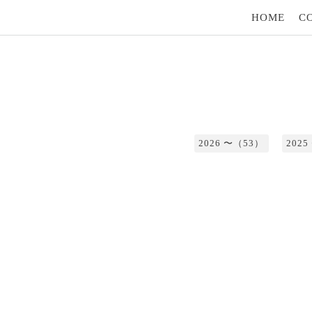
HOME
C
2026 〜（53）
202