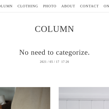
OLUMN
CLOTHING
PHOTO
ABOUT
CONTACT
ON
COLUMN
No need to categorize.
2021
/
05
/
17 17:26